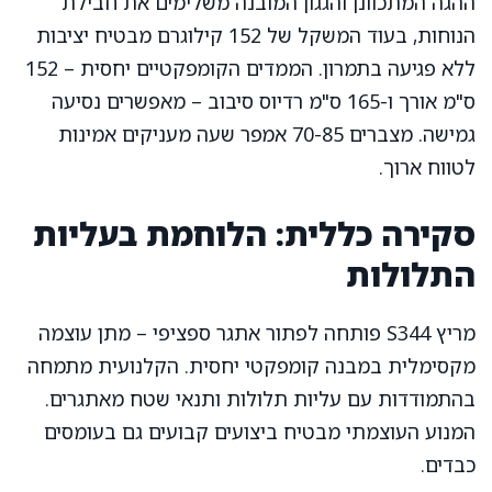
ההגה המתכוונן והגגון המובנה משלימים את חבילת
הנוחות, בעוד המשקל של 152 קילוגרם מבטיח יציבות
ללא פגיעה בתמרון. הממדים הקומפקטיים יחסית – 152
ס"מ אורך ו-165 ס"מ רדיוס סיבוב – מאפשרים נסיעה
גמישה. מצברים 70-85 אמפר שעה מעניקים אמינות
לטווח ארוך.
סקירה כללית: הלוחמת בעליות
התלולות
מריץ S344 פותחה לפתור אתגר ספציפי – מתן עוצמה
מקסימלית במבנה קומפקטי יחסית. הקלנועית מתמחה
בהתמודדות עם עליות תלולות ותנאי שטח מאתגרים.
המנוע העוצמתי מבטיח ביצועים קבועים גם בעומסים
כבדים.