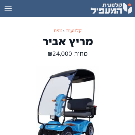
דלג
תוכן
קלנועית
›
זוגית
מריץ אביר
מחיר: ₪24,000