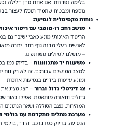
בלימה נפרדות. אם אחת מהן חלילה נכשל
נוספת ומבטיח שתמיד תוכלו לעצור בבט
נוחות מקסימלית לנסיעה:
מושב רחב דו-מושבי עם ריפוד איכות
הריפוד האיכותי מונע כאבי ישיבה גם בנ
לאנשים בעלי מבנה גוף רחב. יתרה מזאת
– מושלם לטיולים משותפים.
משענות יד מתכווננות
– בדיוק כמו בכי
למצב המושלם עבורכם. זה לא רק נוח יו
ומונע עייפות בידיים בנסיעות ארוכות.
צג דיגיטלי גדול וברור
– הצג מציג את כ
גדולים ותאורה מותאמת. אפילו באור ש
המהירות, מצב הסוללה ושאר הנתונים הח
מערכת מתלים מתקדמת עם בולמי ש
הנסיעה. בדיוק כמו ברכב יוקרה, בולמי 