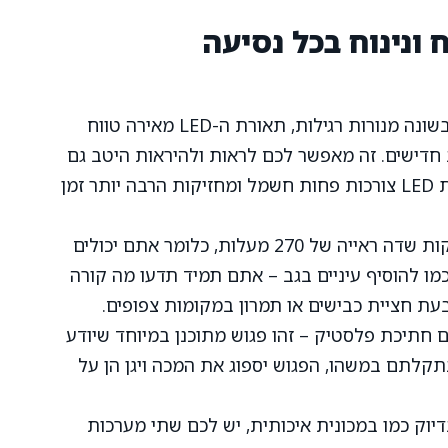
 ונינוח בכל נסיעה
– בשונה מנורות רגילות, תאורת ה-LED מאירה טווח
ב חדישים. זה מאפשר לכם לראות ולהיראות היטב גם
בחשכה או במזג אוויר מעונן. בנוסף, נורות LED צורכות פחות חשמל ומחזיקות הרבה יותר זמן
– המראות מספקות שדה ראייה של 270 מעלות, כלומר אתם יכולים
ו להוסיף עיניים בגב – אתם תמיד תדעו מה קורה
בעת חציית כבישים או תמרון במקומות צפופים.
 חתיכת פלסטיק – זהו פגוש מתוכנן במיוחד שיודע
תקלתם במשהו, הפגוש יספוג את המכה ויגן הן על
יוק כמו במכונית איכותית, יש לכם שתי מערכות