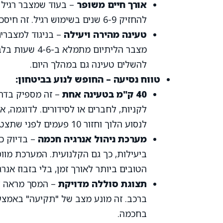
אורך חיים משופר
– בעוד שמצבר רגיל 
להחזיק 6-9 שנים בשימוש רגיל. זה חיסכון משמעותי בהוצאות ובטרחה של החלפת מצברים.
טעינה מהירה ויעילה
מצבר הליתיום 
להשלים טעינה גם במהלך היום.
טווח נסיעה – החופש לנוע בביטחון:
40 ק"מ בטעינה אחת
– זה מספיק בדרך
לנסוע הלוך וחזור 10 פעמים לפני שתצטרכו לטעון מחדש.
מערכת ניהול אנרגיה חכמה
– בדיוק כ
ביעילות, כך גם הקלנועית. המערכת מו
הטובים ביותר לאורך זמן, בלי בזבוז אנרג
תצוגת סוללה מדויקת
– המסך מראה לכ
ברכב. זה מונע מצב של "תקיעה" באמצ
בחכמה.